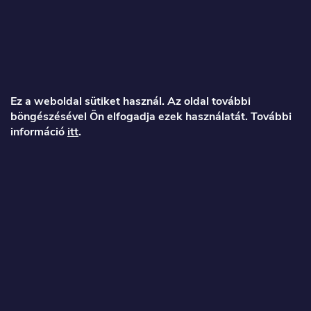
L
á
Ez a weboldal sütiket használ. Az oldal további
böngészésével Ön elfogadja ezek használatát. További
b
információ
itt
.
l
é
Veronika
c
info
@
toproller.hu
+36 1 998 9122