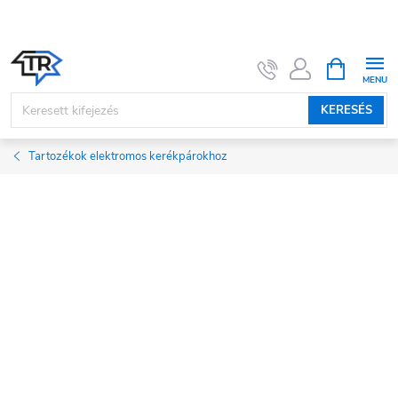
Ugrás
a
fő
KOSÁR
tartalomhoz
KERESÉS
Tartozékok elektromos kerékpárokhoz