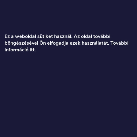
L
á
Ez a weboldal sütiket használ. Az oldal további
böngészésével Ön elfogadja ezek használatát. További
b
információ
itt
.
l
é
Veronika
c
info
@
toproller.hu
+36 1 998 9122