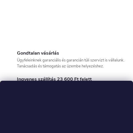
Gondtalan vásárlás
Ügyfeleinknek garanciális és garancián túli szervizt is vállalunk.
Tanácsadás és támogatás az üzembe helyezéshez.
Ingyenes szállítás 23 600 Ft felett
Az árut a megrendeléstől számított 48 órán belül tudjuk szállítani!
Vevők által ellenőrzött
Mi vagyunk az exkluzív Engwe és Kukirin hivatalos viszonteladó
és vásárló által ellenőrzött üzlet az Arukereso-n!