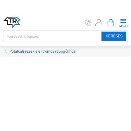
Ugrás
a
fő
KOSÁR
tartalomhoz
KERESÉS
Pótalkatrészek elektromos robogókhoz