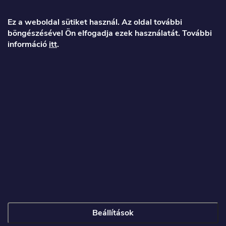
á
Ez a weboldal sütiket használ. Az oldal további
böngészésével Ön elfogadja ezek használatát. További
b
információ
itt
.
l
é
Veronika
c
info
@
toproller.hu
+36 1 998 9122
Beállítások