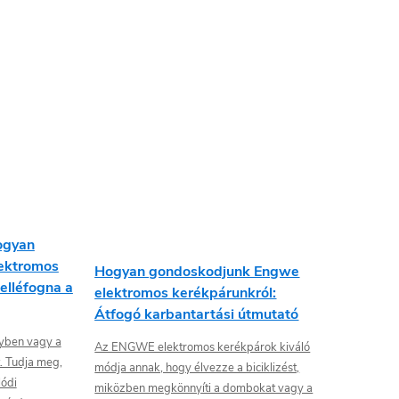
ogyan
lektromos
Hogyan gondoskodjunk Engwe
melléfogna a
elektromos kerékpárunkról:
Átfogó karbantartási útmutató
önyben vagy a
Az ENGWE elektromos kerékpárok kiváló
. Tudja meg,
módja annak, hogy élvezze a biciklizést,
lódi
miközben megkönnyíti a dombokat vagy a