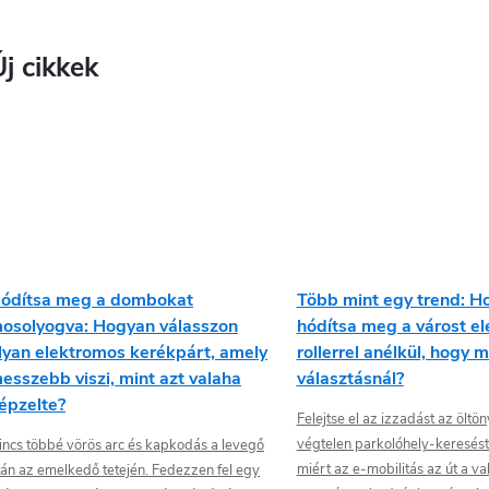
Új cikkek
ódítsa meg a dombokat
Több mint egy trend: H
osolyogva: Hogyan válasszon
hódítsa meg a várost e
lyan elektromos kerékpárt, amely
rollerrel anélkül, hogy 
esszebb viszi, mint azt valaha
választásnál?
épzelte?
Felejtse el az izzadást az ölt
végtelen parkolóhely-keresést
incs többé vörös arc és kapkodás a levegő
miért az e-mobilitás az út a va
tán az emelkedő tetején. Fedezzen fel egy