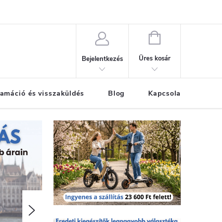
KOSÁR
Üres kosár
Bejelentkezés
amáció és visszaküldés
Blog
Kapcsolat
Már
Következő