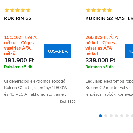
KUKIRIN G2
KUKIRIN G2 MASTE
151.102 Ft ÁFA
266.929 Ft ÁFA
nélkül
nélkül
KOSÁRBA
K
191.900 Ft
339.000 Ft
Raktáron
>5 db
Raktáron
>5 db
Új generációs elektromos robogó
Legújabb elektromos rob
Kukirin G2 a teljesítményről 800W
Kukirin G2 mester val vel 
és 48 V15 Ah akkumulátor, amely
lengéscsillapítók, környez
egy sor akár 55...
világítás, 2000 W és aká
Kód:
1100
hatótávolsággal!