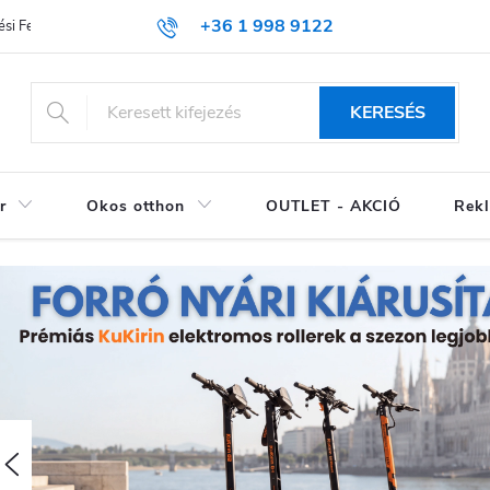
+36 1 998 9122
si Feltételek (ÁSZF)
KERESÉS
r
Okos otthon
OUTLET - AKCIÓ
Rekl
Előző