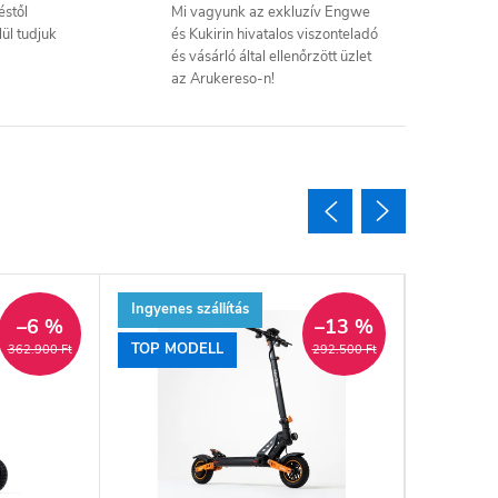
éstől
Mi vagyunk az exkluzív Engwe
ül tudjuk
és Kukirin hivatalos viszonteladó
és vásárló által ellenőrzött üzlet
az Arukereso-n!
Ingyenes szállítás
Ingyenes 
–6 %
–13 %
TOP MODELL
TOP MO
362.900 Ft
292.500 Ft