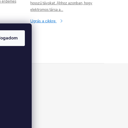
e érdemes
hosszú távokat. Ahhoz azonban, hogy
elektromos társa a...
Ugrás a cikkre
fogadom