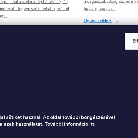
mozgásszabadsághoz, és mir
lágot, ahol a szél mindig hátulról fúj, és
figyelni, hogy az...
inden út – legyen szó munkába járásról
gy...
Ugrás a cikkre
grás a cikkre
El
al sütiket használ. Az oldal további böngészésével
a ezek használatát. További információ
itt
.