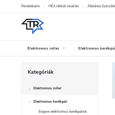
Ugrás
Rendelésem
HÉA nélküli vásárlás
Általános Szerződé
a
fő
tartalomhoz
Elektromos roller
Elektromos kerékpá
O
Kategóriák
Kategóriák
átugrása
l
Elektromos roller
d
Elektromos kerékpár
a
Engwe elektromos kerékpárok