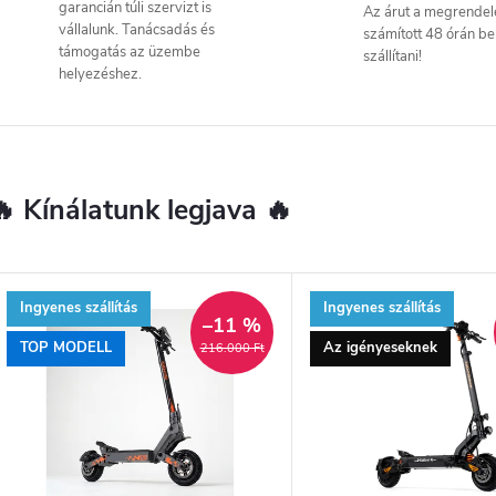
garancián túli szervizt is
Az árut a megrendel
vállalunk. Tanácsadás és
számított 48 órán bel
támogatás az üzembe
szállítani!
helyezéshez.
🔥 Kínálatunk legjava 🔥
Ingyenes szállítás
Ingyenes szállítás
–11 %
TOP MODELL
Az igényeseknek
216.000 Ft