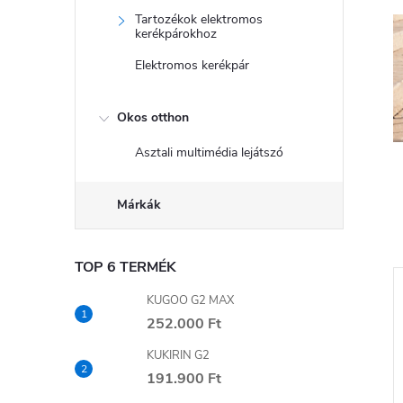
l
Tartozékok elektromos
kerékpárokhoz
s
Elektromos kerékpár
ó
Okos otthon
p
Asztali multimédia lejátszó
a
Márkák
n
TOP 6 TERMÉK
e
KUGOO G2 MAX
l
252.000 Ft
KUKIRIN G2
191.900 Ft