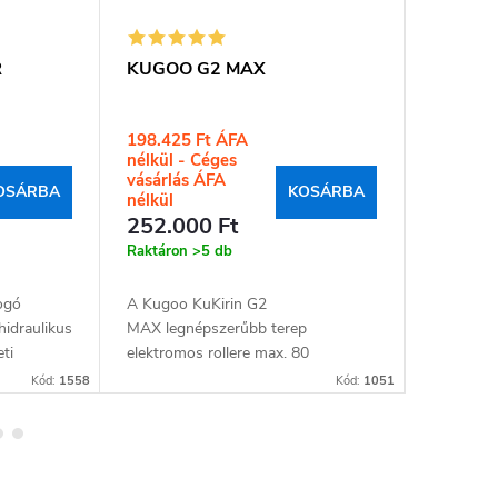
R
KUGOO G2 MAX
ENGWE 
198.425 Ft ÁFA
436.850
nélkül
nélkül
OSÁRBA
KOSÁRBA
252.000 Ft
554.80
Raktáron
>5 db
Raktáron
ogó
A Kugoo KuKirin G2
ENGWE En
hidraulikus
MAX legnépszerűbb terep
legkerese
eti
elektromos rollere max. 80
hegyi FA
r 70 km-es
kilométeres hatótávolsággal és max.
teljesítm
Kód:
1558
Kód:
1051
55 km/h (lehetőség a blokkolásra
generáció
25km/h) sebességgel. A...