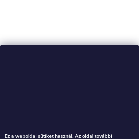
L
á
Ez a weboldal sütiket használ. Az oldal további