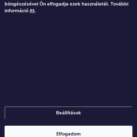
böngészésével Ön elfogadja ezek használatát. További
b
információ
itt
.
l
é
Veronika
c
info
@
toproller.hu
+36 1 998 9122
Beállítások
Copyright 2026
Toproller.hu
. Minden jog fenntartva.
Elfogadom