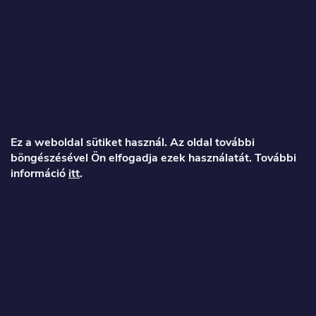
L
á
Ez a weboldal sütiket használ. Az oldal további
böngészésével Ön elfogadja ezek használatát. További
b
információ
itt
.
l
é
Veronika
c
info
@
toproller.hu
+36 1 998 9122