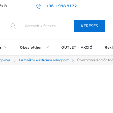
+36 1 998 9122
si Feltételek (ÁSZF)
KERESÉS
r
Okos otthon
OUTLET - AKCIÓ
Rekl
ogókhoz
Tartozékok elektromos robogóhoz
Ötvözött nyeregcsőbilinc