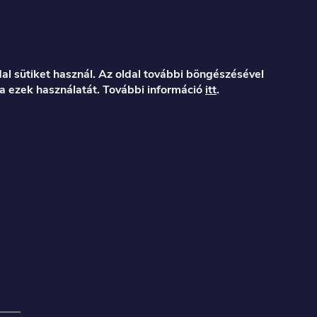
al sütiket használ. Az oldal további böngészésével
a ezek használatát. További információ
itt
.
er.hu
122