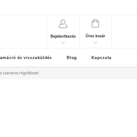
KOSÁR
Üres kosár
Bejelentkezés
amáció és visszaküldés
Blog
Kapcsolat
Már
s csavaros rögzítéssel