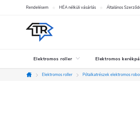
Ugrás
Rendelésem
HÉA nélküli vásárlás
Általános Szerződé
a
fő
tartalomhoz
Elektromos roller
Elektromos kerékpá
Elektromos roller
Pótalkatrészek elektromos rob
Kezdőlap