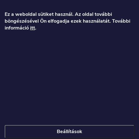
á
Ez a weboldal sütiket használ. Az oldal további
böngészésével Ön elfogadja ezek használatát. További
b
információ
itt
.
l
é
Veronika
c
info
@
toproller.hu
+36 1 998 9122
Beállítások