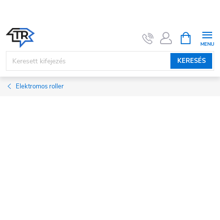
Ugrás
a
fő
KOSÁR
tartalomhoz
KERESÉS
Elektromos roller