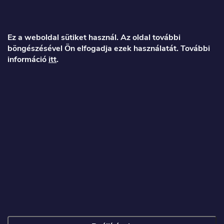
L
á
Ez a weboldal sütiket használ. Az oldal további
böngészésével Ön elfogadja ezek használatát. További
b
információ
itt
.
l
é
Veronika
c
info
@
toproller.hu
+36 1 998 9122