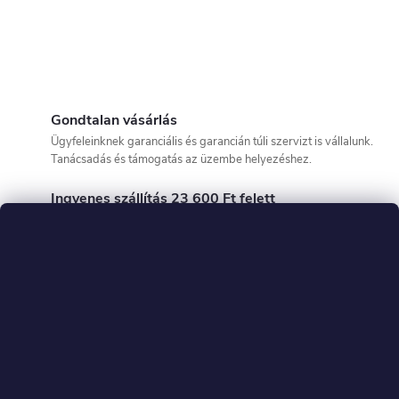
Gondtalan vásárlás
Ügyfeleinknek garanciális és garancián túli szervizt is vállalunk.
Tanácsadás és támogatás az üzembe helyezéshez.
Ingyenes szállítás 23 600 Ft felett
Az árut a megrendeléstől számított 48 órán belül tudjuk szállítani!
Vevők által ellenőrzött
Mi vagyunk az exkluzív Engwe és Kukirin hivatalos viszonteladó
és vásárló által ellenőrzött üzlet az Arukereso-n!