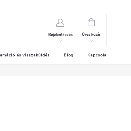
KOSÁR
Üres kosár
Bejelentkezés
amáció és visszaküldés
Blog
Kapcsolat
Már