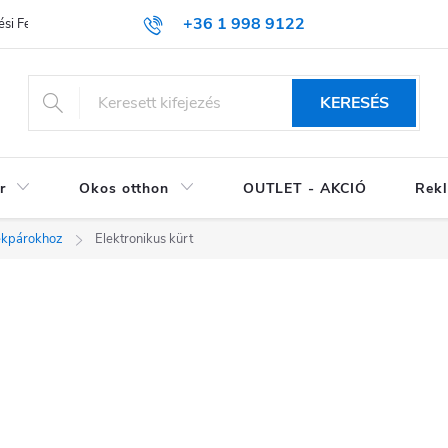
+36 1 998 9122
si Feltételek (ÁSZF)
KERESÉS
r
Okos otthon
OUTLET - AKCIÓ
Rekl
ékpárokhoz
Elektronikus kürt