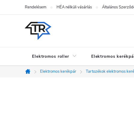
Ugrás
Rendelésem
HÉA nélküli vásárlás
Általános Szerződé
a
fő
tartalomhoz
Elektromos roller
Elektromos kerékpá
Elektromos kerékpár
Tartozékok elektromos ker
Kezdőlap