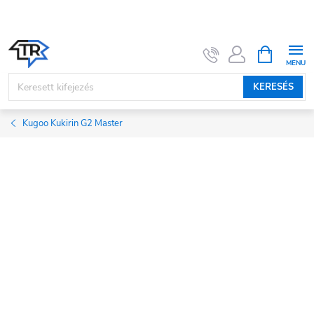
Ugrás
a
fő
KOSÁR
tartalomhoz
KERESÉS
Kugoo Kukirin G2 Master