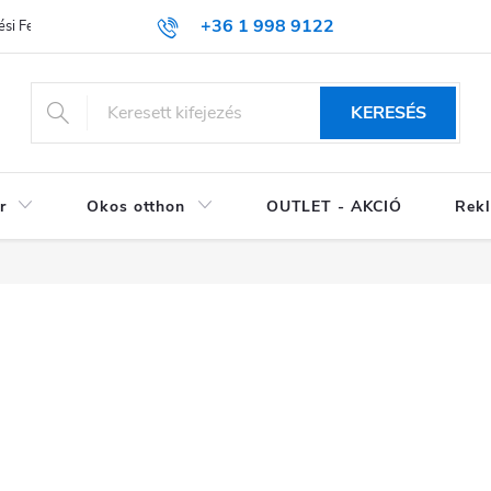
+36 1 998 9122
si Feltételek (ÁSZF)
KERESÉS
r
Okos otthon
OUTLET - AKCIÓ
Rekl