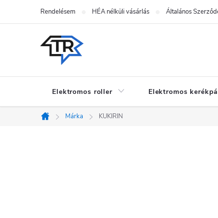
Ugrás
Rendelésem
HÉA nélküli vásárlás
Általános Szerződé
a
fő
tartalomhoz
Elektromos roller
Elektromos kerékpá
Márka
KUKIRIN
Kezdőlap