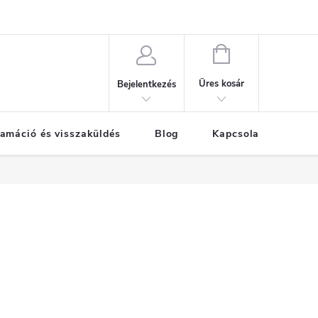
KOSÁR
Üres kosár
Bejelentkezés
amáció és visszaküldés
Blog
Kapcsolat
Már