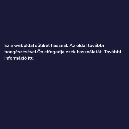
L
á
Ez a weboldal sütiket használ. Az oldal további
böngészésével Ön elfogadja ezek használatát. További
b
információ
itt
.
l
é
Veronika
c
info
@
toproller.hu
+36 1 998 9122