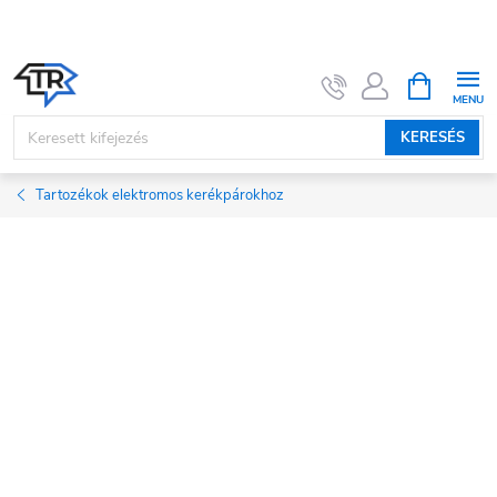
Ugrás
a
fő
KOSÁR
tartalomhoz
KERESÉS
Tartozékok elektromos kerékpárokhoz