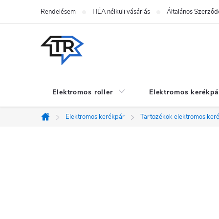
Ugrás
Rendelésem
HÉA nélküli vásárlás
Általános Szerződé
a
fő
tartalomhoz
Elektromos roller
Elektromos kerékpá
Elektromos kerékpár
Tartozékok elektromos ker
Kezdőlap