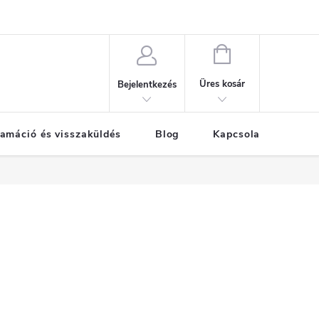
KOSÁR
Üres kosár
Bejelentkezés
amáció és visszaküldés
Blog
Kapcsolat
Már