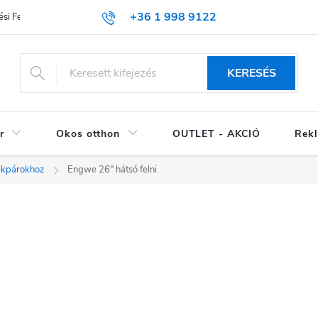
+36 1 998 9122
si Feltételek (ÁSZF)
KERESÉS
r
Okos otthon
OUTLET - AKCIÓ
Rekl
ékpárokhoz
Engwe 26" hátsó felni