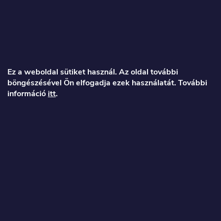
L
á
Ez a weboldal sütiket használ. Az oldal további
böngészésével Ön elfogadja ezek használatát. További
b
információ
itt
.
l
é
Veronika
c
info
@
toproller.hu
+36 1 998 9122