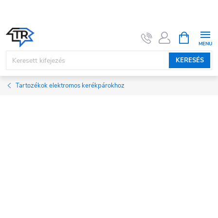
Ugrás
a
fő
KOSÁR
tartalomhoz
KERESÉS
Tartozékok elektromos kerékpárokhoz