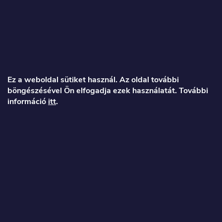
L
á
b
Ez a weboldal sütiket használ. Az oldal további
l
böngészésével Ön elfogadja ezek használatát. További
információ
itt
.
é
Veronika
c
info
@
toproller.hu
+36 1 998 9122