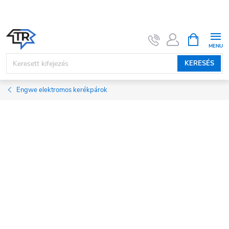
Ugrás
a
fő
KOSÁR
tartalomhoz
KERESÉS
Engwe elektromos kerékpárok