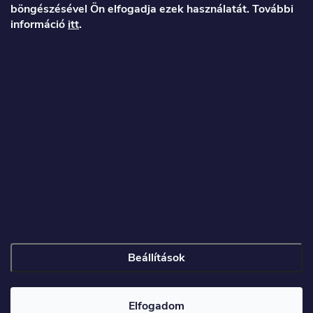
böngészésével Ön elfogadja ezek használatát. További
b
információ
itt
.
l
é
Veronika
c
info
@
toproller.hu
+36 1 998 9122
Beállítások
Copyright 2026
Toproller.hu
. Minden jog fenntartva.
Elfogadom