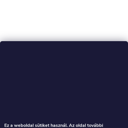
L
á
Ez a weboldal sütiket használ. Az oldal további