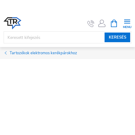
Ugrás
a
fő
KOSÁR
tartalomhoz
KERESÉS
Tartozékok elektromos kerékpárokhoz