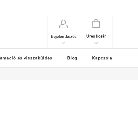
KOSÁR
Üres kosár
Bejelentkezés
amáció és visszaküldés
Blog
Kapcsolat
Már