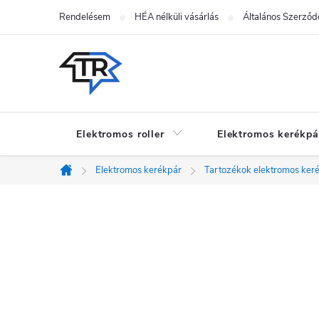
Ugrás
Rendelésem
HÉA nélküli vásárlás
Általános Szerződé
a
fő
tartalomhoz
Elektromos roller
Elektromos kerékpá
Elektromos kerékpár
Tartozékok elektromos ker
Kezdőlap