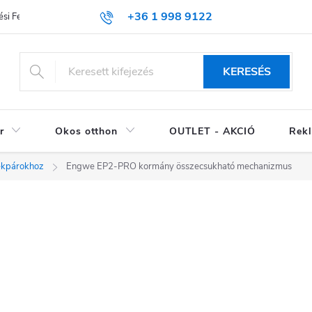
+36 1 998 9122
si Feltételek (ÁSZF)
KERESÉS
r
Okos otthon
OUTLET - AKCIÓ
Rekl
ékpárokhoz
Engwe EP2-PRO kormány összecsukható mechanizmus