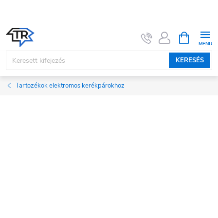
Ugrás
a
fő
KOSÁR
tartalomhoz
KERESÉS
Tartozékok elektromos kerékpárokhoz