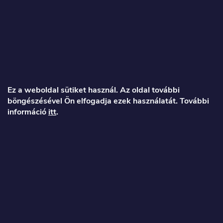
L
á
Ez a weboldal sütiket használ. Az oldal további
böngészésével Ön elfogadja ezek használatát. További
b
információ
itt
.
l
é
Veronika
c
info
@
toproller.hu
+36 1 998 9122