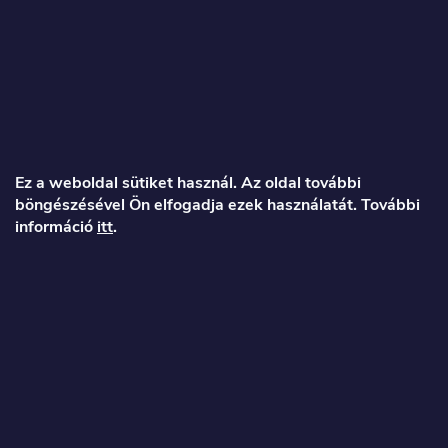
L
á
Ez a weboldal sütiket használ. Az oldal további
böngészésével Ön elfogadja ezek használatát. További
b
információ
itt
.
l
é
Veronika
c
info
@
toproller.hu
+36 1 998 9122