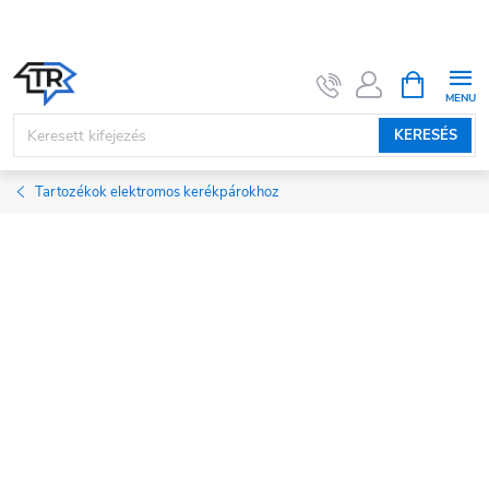
Ugrás
a
fő
KOSÁR
tartalomhoz
KERESÉS
Tartozékok elektromos kerékpárokhoz