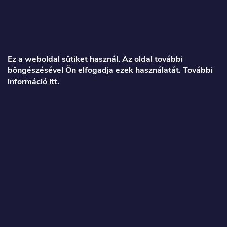
L
á
Ez a weboldal sütiket használ. Az oldal további
böngészésével Ön elfogadja ezek használatát. További
b
információ
itt
.
l
é
Veronika
c
info
@
toproller.hu
+36 1 998 9122