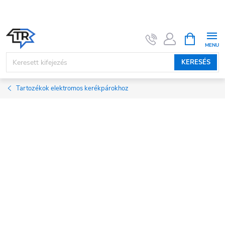
Ugrás
a
fő
KOSÁR
tartalomhoz
KERESÉS
Tartozékok elektromos kerékpárokhoz