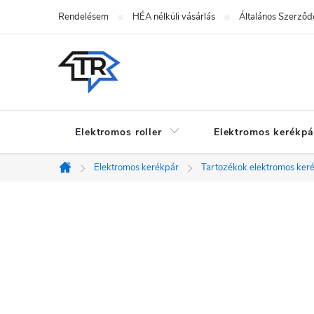
Ugrás
Rendelésem
HÉA nélküli vásárlás
Általános Szerződé
a
fő
tartalomhoz
Elektromos roller
Elektromos kerékpá
Elektromos kerékpár
Tartozékok elektromos ker
Kezdőlap