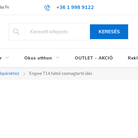
+36 1 998 9122
si Feltételek (ÁSZF)
KERESÉS
r
Okos otthon
OUTLET - AKCIÓ
Rekl
ékpárokhoz
Engwe T14 hátsó csomagtartó ülés