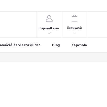
KOSÁR
Üres kosár
Bejelentkezés
amáció és visszaküldés
Blog
Kapcsolat
Már