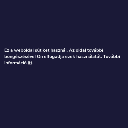
L
á
Ez a weboldal sütiket használ. Az oldal további
böngészésével Ön elfogadja ezek használatát. További
b
információ
itt
.
l
é
Veronika
c
info
@
toproller.hu
+36 1 998 9122