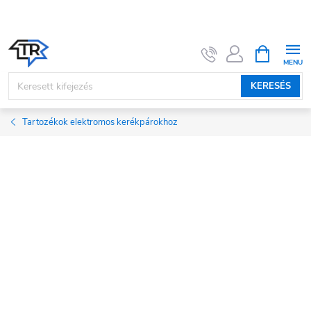
Ugrás
a
fő
KOSÁR
tartalomhoz
KERESÉS
Tartozékok elektromos kerékpárokhoz