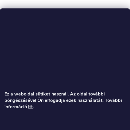
L
á
Ez a weboldal sütiket használ. Az oldal további
böngészésével Ön elfogadja ezek használatát. További
b
információ
itt
.
l