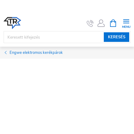
Ugrás
a
fő
KOSÁR
tartalomhoz
KERESÉS
Engwe elektromos kerékpárok