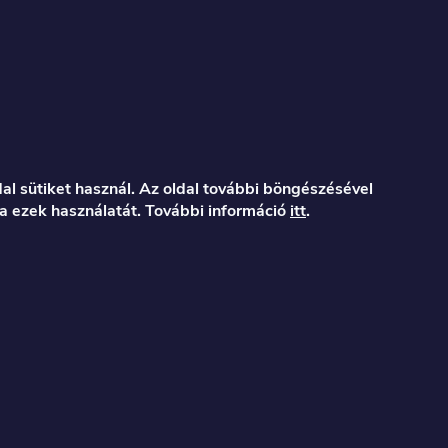
al sütiket használ. Az oldal további böngészésével
a ezek használatát. További információ
itt
.
er.hu
122