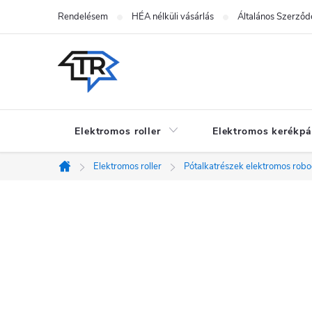
Ugrás
Rendelésem
HÉA nélküli vásárlás
Általános Szerződé
a
fő
tartalomhoz
Elektromos roller
Elektromos kerékpá
Elektromos roller
Pótalkatrészek elektromos rob
Kezdőlap