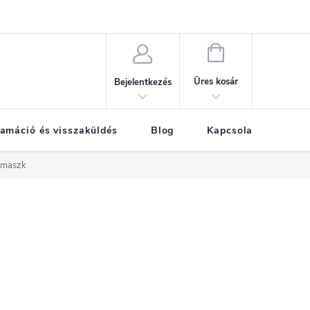
KOSÁR
Üres kosár
Bejelentkezés
amáció és visszaküldés
Blog
Kapcsolat
Már
ú maszk