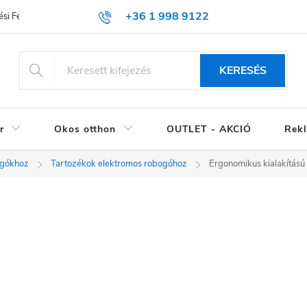
+36 1 998 9122
si Feltételek (ÁSZF)
KERESÉS
r
Okos otthon
OUTLET - AKCIÓ
Rekl
ogókhoz
Tartozékok elektromos robogóhoz
Ergonomikus kialakítás