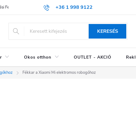
+36 1 998 9122
si Feltételek (ÁSZF)
KERESÉS
r
Okos otthon
OUTLET - AKCIÓ
Rekl
ogókhoz
Fékkar a Xiaomi Mi elektromos robogóhoz