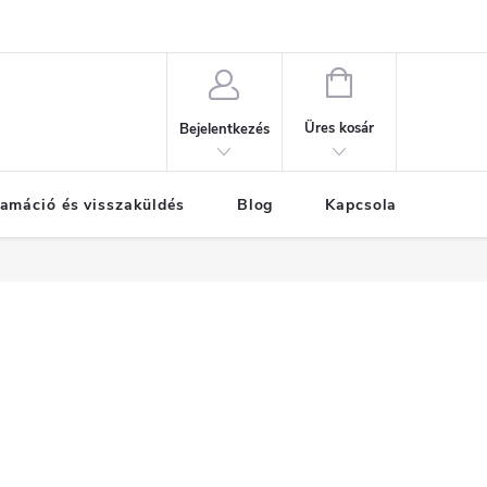
KOSÁR
Üres kosár
Bejelentkezés
amáció és visszaküldés
Blog
Kapcsolat
Már