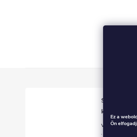
L
á
b
l
Ez a webold
Ön elfogadj
Veronika
é