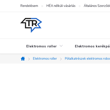
Ugrás
Rendelésem
HÉA nélküli vásárlás
Általános Szerződé
a
fő
tartalomhoz
Elektromos roller
Elektromos kerékpá
Elektromos roller
Pótalkatrészek elektromos rob
Kezdőlap