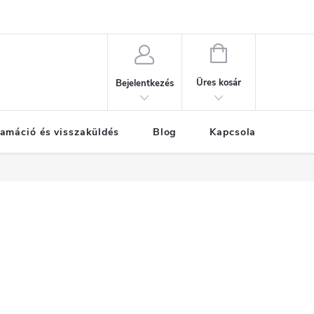
KOSÁR
Üres kosár
Bejelentkezés
amáció és visszaküldés
Blog
Kapcsolat
Már