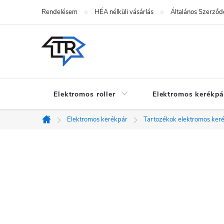
Ugrás
Rendelésem
HÉA nélküli vásárlás
Általános Szerződé
a
fő
tartalomhoz
Elektromos roller
Elektromos kerékpá
Elektromos kerékpár
Tartozékok elektromos ker
Kezdőlap