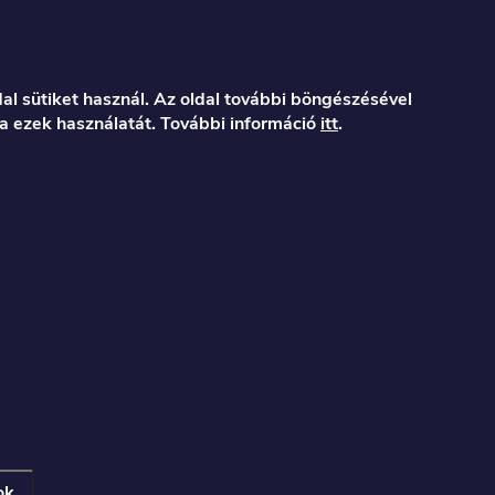
al sütiket használ. Az oldal további böngészésével
a ezek használatát. További információ
itt
.
er.hu
122
ok