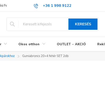
+36 1 998 9122
si Feltételek (ÁSZF)
KERESÉS
r
Okos otthon
OUTLET - AKCIÓ
Rekl
ékpárokhoz
Gumiabroncs 20×4 fehér SET 2db