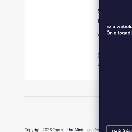
á
b
l
Ez a webold
Ön elfogadj
Veronika
é
c
info
@
toproll
+36 1 998 9
Copyright 2026
Toproller.hu
. Minden jog fenntartva.
Beállítás