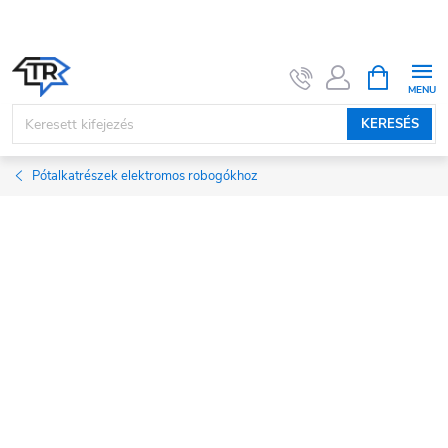
Ugrás
a
fő
KOSÁR
tartalomhoz
KERESÉS
Pótalkatrészek elektromos robogókhoz