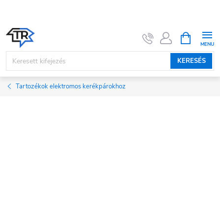
Ugrás
a
fő
KOSÁR
tartalomhoz
KERESÉS
Tartozékok elektromos kerékpárokhoz