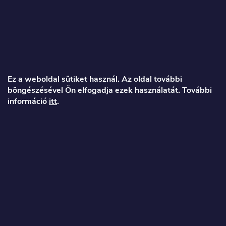
L
á
Ez a weboldal sütiket használ. Az oldal további
böngészésével Ön elfogadja ezek használatát. További
b
információ
itt
.
l
é
Veronika
c
info
@
toproller.hu
+36 1 998 9122