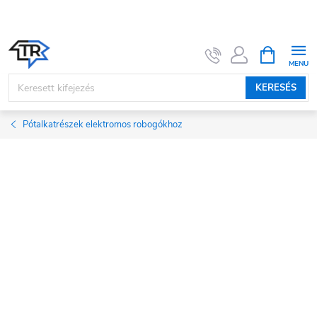
Ugrás
a
fő
KOSÁR
tartalomhoz
KERESÉS
Pótalkatrészek elektromos robogókhoz