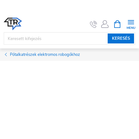
Ugrás
a
fő
KOSÁR
tartalomhoz
KERESÉS
Pótalkatrészek elektromos robogókhoz