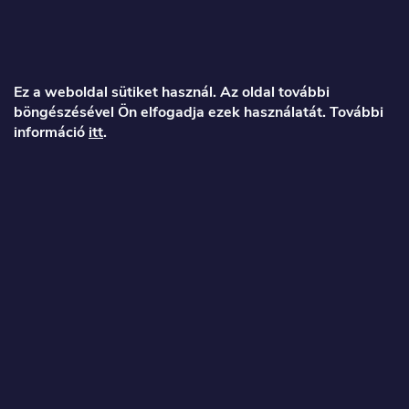
L
á
Ez a weboldal sütiket használ. Az oldal további
böngészésével Ön elfogadja ezek használatát. További
b
információ
itt
.
l
é
Veronika
c
info
@
toproller.hu
+36 1 998 9122