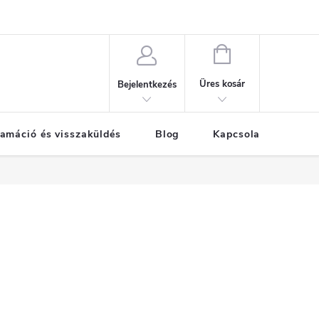
KOSÁR
Üres kosár
Bejelentkezés
amáció és visszaküldés
Blog
Kapcsolat
Már