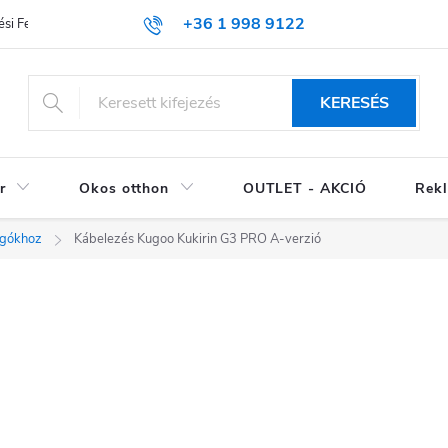
+36 1 998 9122
si Feltételek (ÁSZF)
KERESÉS
r
Okos otthon
OUTLET - AKCIÓ
Rekl
ogókhoz
Kábelezés Kugoo Kukirin G3 PRO A-verzió