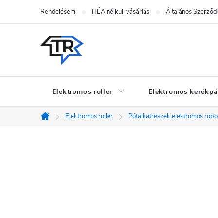
Ugrás
Rendelésem
HÉA nélküli vásárlás
Általános Szerződé
a
fő
tartalomhoz
Elektromos roller
Elektromos kerékpá
Elektromos roller
Pótalkatrészek elektromos rob
Kezdőlap