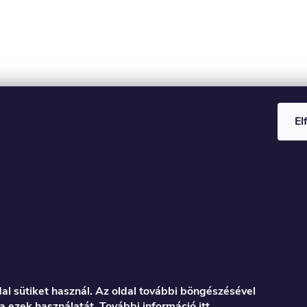
El
al sütiket használ. Az oldal további böngészésével
a ezek használatát. További információ
itt
.