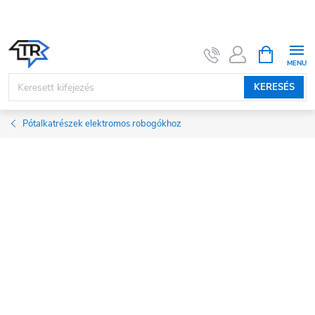
Ugrás
a
fő
KOSÁR
tartalomhoz
KERESÉS
Pótalkatrészek elektromos robogókhoz