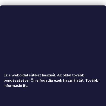
L
á
Ez a weboldal sütiket használ. Az oldal további
böngészésével Ön elfogadja ezek használatát. További
b
információ
itt
.
l