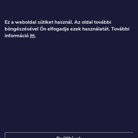
L
á
Ez a weboldal sütiket használ. Az oldal további
böngészésével Ön elfogadja ezek használatát. További
b
információ
itt
.
l
é
Veronika
c
info
@
toproller.hu
+36 1 998 9122