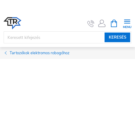
Ugrás
a
fő
KOSÁR
tartalomhoz
KERESÉS
Tartozékok elektromos robogóhoz