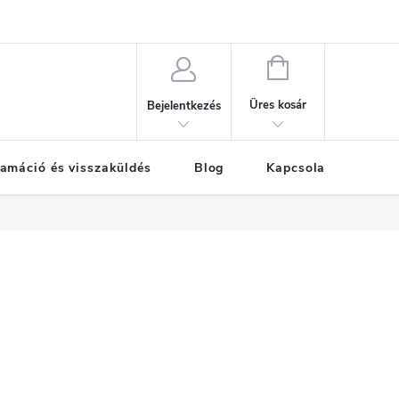
KOSÁR
Üres kosár
Bejelentkezés
amáció és visszaküldés
Blog
Kapcsolat
Már