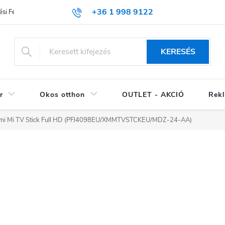
+36 1 998 9122
si Feltételek (ÁSZF)
KERESÉS
r
Okos otthon
OUTLET - AKCIÓ
Rekl
mi Mi TV Stick Full HD (PFJ4098EU/XMMTVSTCKEU/MDZ-24-AA)