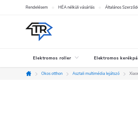
Ugrás
Rendelésem
HÉA nélküli vásárlás
Általános Szerződé
a
fő
tartalomhoz
Elektromos roller
Elektromos kerékpá
Okos otthon
Asztali multimédia lejátszó
Xiao
Kezdőlap