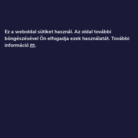
L
á
Ez a weboldal sütiket használ. Az oldal további
böngészésével Ön elfogadja ezek használatát. További
b
információ
itt
.
l
é
Veronika
c
info
@
toproller.hu
+36 1 998 9122