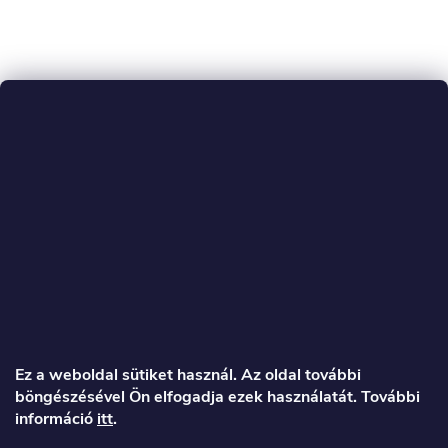
L
á
Ez a weboldal sütiket használ. Az oldal további
böngészésével Ön elfogadja ezek használatát. További
b
információ
itt
.