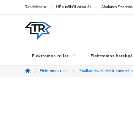
Ugrás
Rendelésem
HÉA nélküli vásárlás
Általános Szerződé
a
fő
tartalomhoz
Elektromos roller
Elektromos kerékpá
Elektromos roller
Pótalkatrészek elektromos rob
Kezdőlap