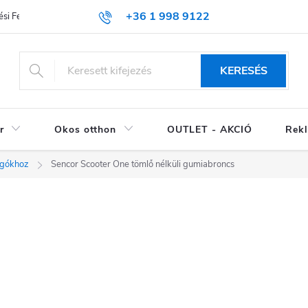
+36 1 998 9122
si Feltételek (ÁSZF)
KERESÉS
r
Okos otthon
OUTLET - AKCIÓ
Rekl
ogókhoz
Sencor Scooter One tömlő nélküli gumiabroncs