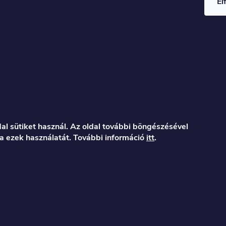
El
al sütiket használ. Az oldal további böngészésével
a ezek használatát. További információ
itt
.
er.hu
122