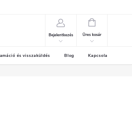
KOSÁR
Üres kosár
Bejelentkezés
amáció és visszaküldés
Blog
Kapcsolat
Már