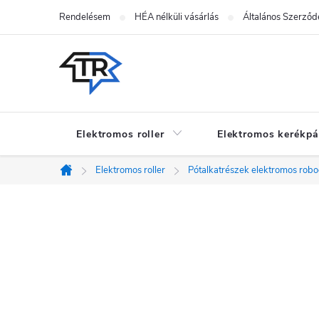
Ugrás
Rendelésem
HÉA nélküli vásárlás
Általános Szerződé
a
fő
tartalomhoz
Elektromos roller
Elektromos kerékpá
Elektromos roller
Pótalkatrészek elektromos rob
Kezdőlap