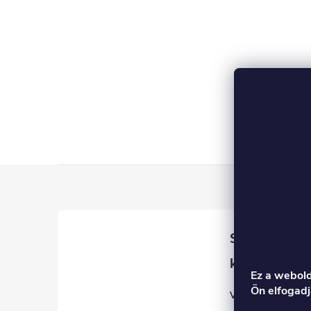
L
á
b
l
Ez a webold
Ön elfogadj
Veronika