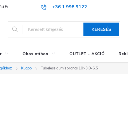
+36 1 998 9122
si Feltételek (ÁSZF)
KERESÉS
r
Okos otthon
OUTLET - AKCIÓ
Rekl
ogókhoz
Kugoo
Tubeless gumiabroncs 10×3.0-6.5