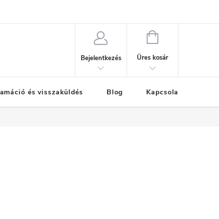
KOSÁR
Üres kosár
Bejelentkezés
amáció és visszaküldés
Blog
Kapcsolat
Már