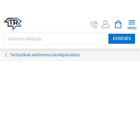
Ugrás
a
fő
KOSÁR
tartalomhoz
KERESÉS
Tartozékok elektromos kerékpárokhoz