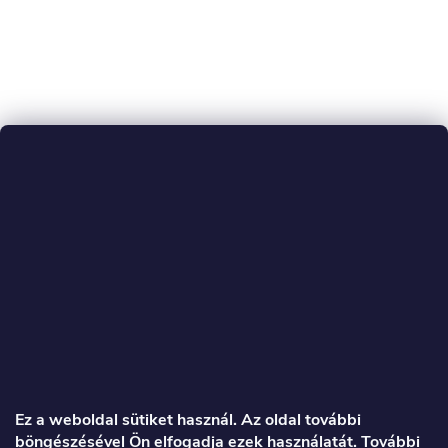
L
á
Ez a weboldal sütiket használ. Az oldal további
böngészésével Ön elfogadja ezek használatát. További