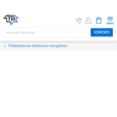
Ugrás
a
fő
KOSÁR
tartalomhoz
KERESÉS
Pótalkatrészek elektromos robogókhoz