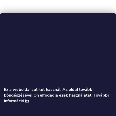
L
á
Ez a weboldal sütiket használ. Az oldal további
böngészésével Ön elfogadja ezek használatát. További
b
információ
itt
.
l