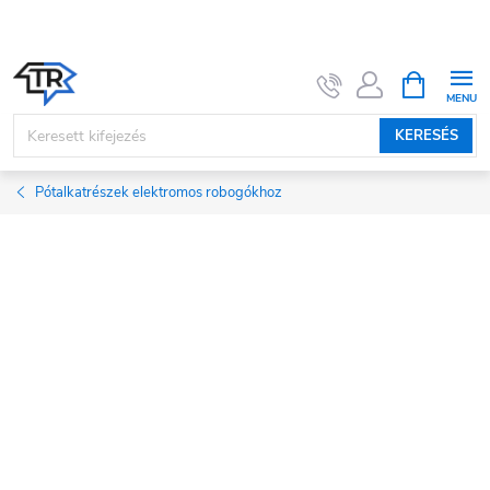
Ugrás
a
fő
KOSÁR
tartalomhoz
KERESÉS
Pótalkatrészek elektromos robogókhoz