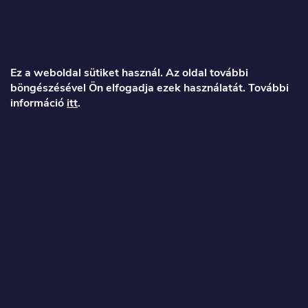
L
á
Ez a weboldal sütiket használ. Az oldal további
böngészésével Ön elfogadja ezek használatát. További
b
információ
itt
.
l
é
Veronika
c
info
@
toproller.hu
+36 1 998 9122