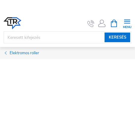
Ugrás
a
fő
KOSÁR
tartalomhoz
KERESÉS
Elektromos roller