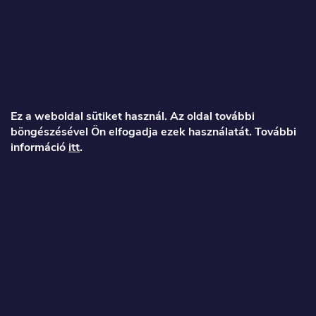
L
á
Ez a weboldal sütiket használ. Az oldal további
böngészésével Ön elfogadja ezek használatát. További
b
információ
itt
.
l
é
Veronika
c
info
@
toproller.hu
+36 1 998 9122