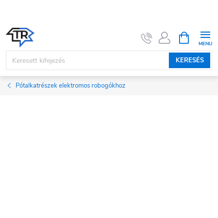
Ugrás
a
fő
KOSÁR
tartalomhoz
KERESÉS
Pótalkatrészek elektromos robogókhoz