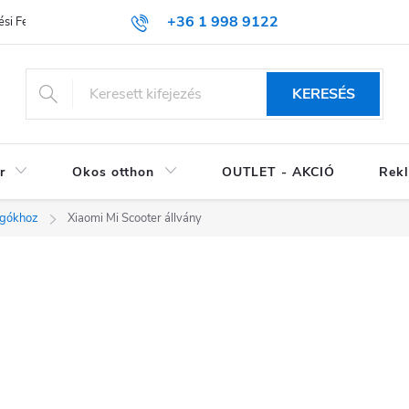
+36 1 998 9122
si Feltételek (ÁSZF)
KERESÉS
r
Okos otthon
OUTLET - AKCIÓ
Rekl
ogókhoz
Xiaomi Mi Scooter állvány