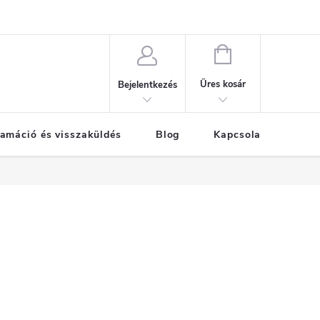
KOSÁR
Üres kosár
Bejelentkezés
amáció és visszaküldés
Blog
Kapcsolat
Már