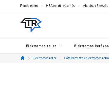
Ugrás
Rendelésem
HÉA nélküli vásárlás
Általános Szerződé
a
fő
tartalomhoz
Elektromos roller
Elektromos kerékpá
Elektromos roller
Pótalkatrészek elektromos rob
Kezdőlap