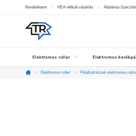
Ugrás
Rendelésem
HÉA nélküli vásárlás
Általános Szerződé
a
fő
tartalomhoz
Elektromos roller
Elektromos kerékpá
Elektromos roller
Pótalkatrészek elektromos rob
Kezdőlap