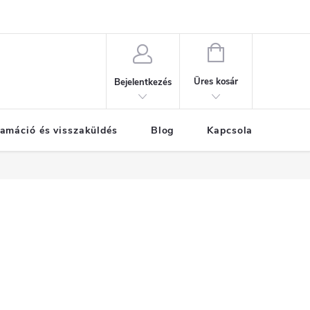
KOSÁR
Üres kosár
Bejelentkezés
amáció és visszaküldés
Blog
Kapcsolat
Már