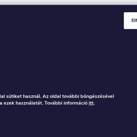
El
al sütiket használ. Az oldal további böngészésével
a ezek használatát. További információ
itt
.
er.hu
122