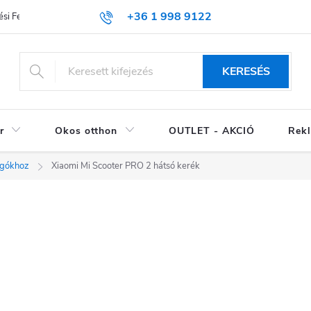
+36 1 998 9122
si Feltételek (ÁSZF)
KERESÉS
r
Okos otthon
OUTLET - AKCIÓ
Rekl
ogókhoz
Xiaomi Mi Scooter PRO 2 hátsó kerék