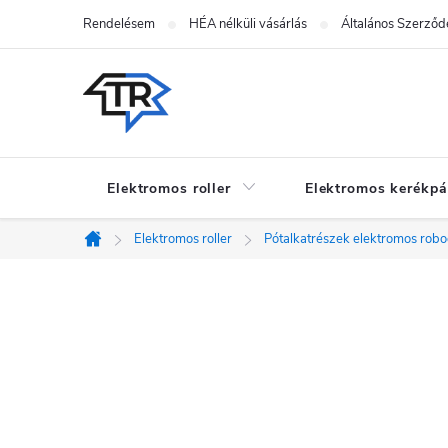
Ugrás
Rendelésem
HÉA nélküli vásárlás
Általános Szerződé
a
fő
tartalomhoz
Elektromos roller
Elektromos kerékpá
Elektromos roller
Pótalkatrészek elektromos rob
Kezdőlap