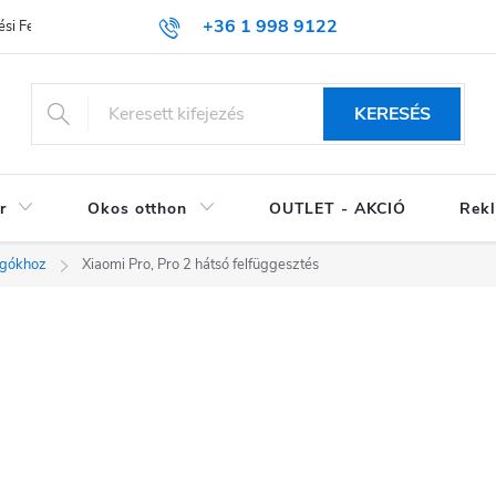
+36 1 998 9122
si Feltételek (ÁSZF)
KERESÉS
r
Okos otthon
OUTLET - AKCIÓ
Rekl
ogókhoz
Xiaomi Pro, Pro 2 hátsó felfüggesztés