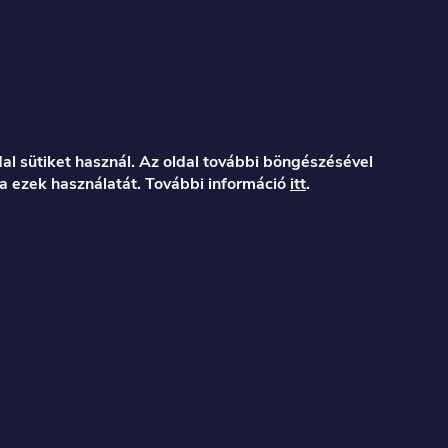
al sütiket használ. Az oldal további böngészésével
a ezek használatát. További információ
itt
.
er.hu
122