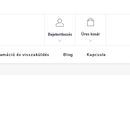
KOSÁR
Üres kosár
Bejelentkezés
amáció és visszaküldés
Blog
Kapcsolat
Már