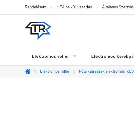
Ugrás
Rendelésem
HÉA nélküli vásárlás
Általános Szerződé
a
fő
tartalomhoz
Elektromos roller
Elektromos kerékpá
Elektromos roller
Pótalkatrészek elektromos rob
Kezdőlap