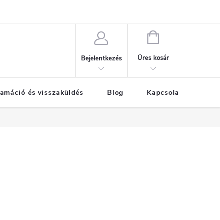
KOSÁR
Üres kosár
Bejelentkezés
amáció és visszaküldés
Blog
Kapcsolat
Már