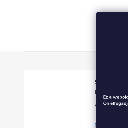
L
á
b
l
Ez a webold
Ön elfogadj
Veronika
é
info
@
toproll