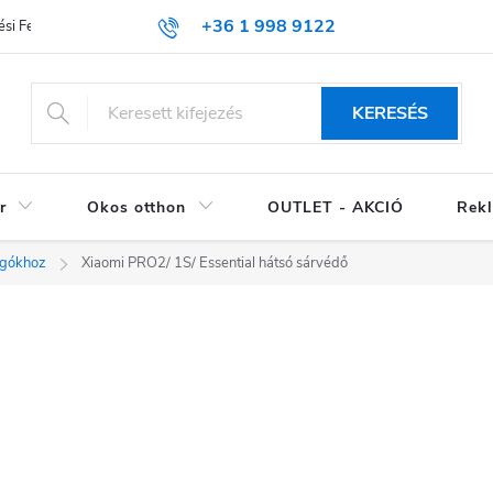
+36 1 998 9122
si Feltételek (ÁSZF)
KERESÉS
r
Okos otthon
OUTLET - AKCIÓ
Rekl
ogókhoz
Xiaomi PRO2/ 1S/ Essential hátsó sárvédő