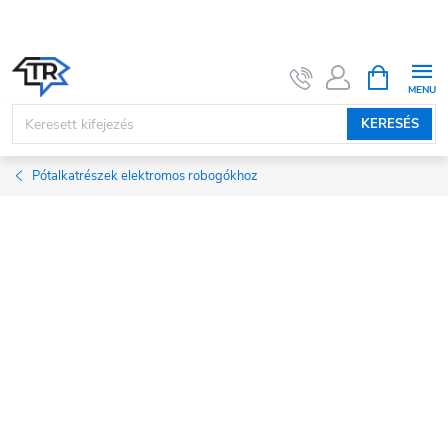
Ugrás
a
fő
KOSÁR
tartalomhoz
KERESÉS
Pótalkatrészek elektromos robogókhoz