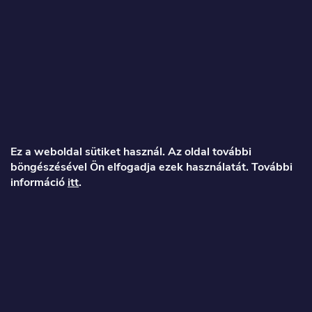
L
á
Ez a weboldal sütiket használ. Az oldal további
böngészésével Ön elfogadja ezek használatát. További
b
információ
itt
.
l
é
Veronika
c
info
@
toproller.hu