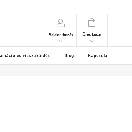
KOSÁR
Üres kosár
Bejelentkezés
amáció és visszaküldés
Blog
Kapcsolat
Már