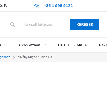
+36 1 998 9122
si Feltételek (ÁSZF)
KERESÉS
r
Okos otthon
OUTLET - AKCIÓ
Rekl
ogókhoz
állvány Kugoo Kukirin G3