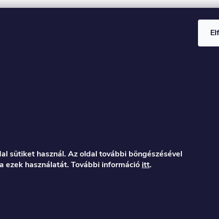
El
al sütiket használ. Az oldal további böngészésével
a ezek használatát. További információ
itt
.
er.hu
122