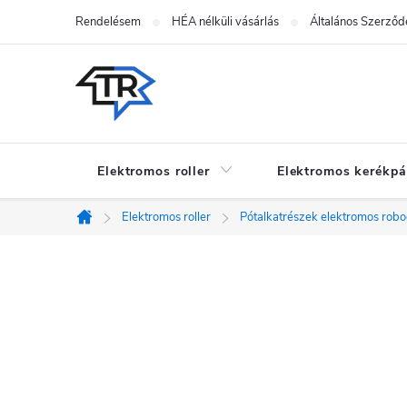
Ugrás
Rendelésem
HÉA nélküli vásárlás
Általános Szerződé
a
fő
tartalomhoz
Elektromos roller
Elektromos kerékpá
Elektromos roller
Pótalkatrészek elektromos rob
Kezdőlap